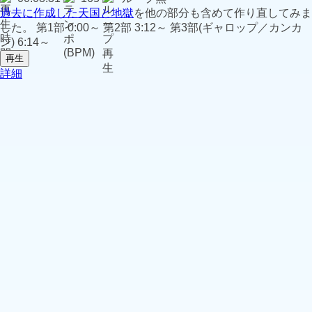
過去に作成した天国と地獄
を他の部分も含めて作り直してみま
した。 第1部 0:00～ 第2部 3:12～ 第3部(ギャロップ／カンカ
ン) 6:14～
再生
詳細