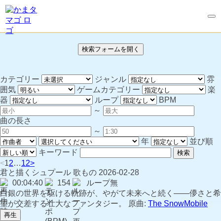
検索フォームを開く
カテゴリー
ジャンル
雰
囲気
ゲームカテゴリー
楽
器
ループ
BPM
～
曲の長さ
～
年
並び順
キーワード
検索
<
1
2
…
12
>
君と描くシュプール
歌もの
2026-02-28
00:04:40
154
ループ無
白銀の世界を駆ける軌跡が、やがて未来へと続く――儚さと希
望が交差する壮大なファンタジー。 原曲:
The SnowMobile
再生