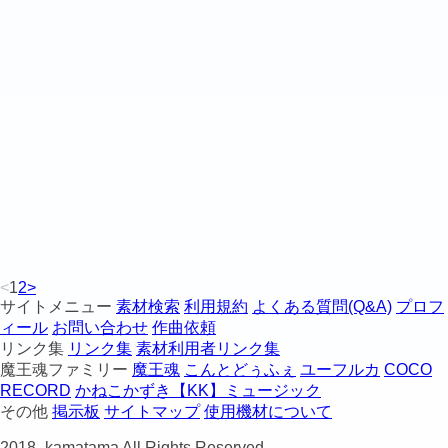
<
1
2
>
サイトメニュー
素材検索
利用規約
よくある質問(Q&A)
プロフ
ィール
お問い合わせ
作曲依頼
リンク集
リンク集
素材利用者リンク集
魔王魂ファミリー
魔王魂
こんとどぅふぇ
ユーフルカ
COCO
RECORD
かねこかずき【KK】ミュージック
その他
掲示板
サイトマップ
使用機材について
2018-
kamatama All Rights Reserved.