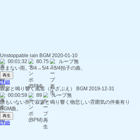
Unstoppable rain
BGM
2020-01-10
00:01:32
80.75
ループ無
止まない雨。3/4→5/4→3/4拍子の曲。
再生
詳細
寂寥と鳴り響く風笛（かざぶえ）
BGM
2019-12-31
00:00:59
89
ループ無
誰もいない所で寂寥と鳴り響く物悲しい雰囲気の伴奏有り
BGM曲。
再生
詳細