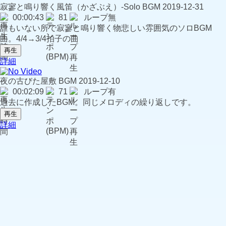
寂寥と鳴り響く風笛（かざぶえ）-Solo
BGM
2019-12-31
00:00:43
81
ループ無
誰もいない所で寂寥と鳴り響く物悲しい雰囲気のソロBGM
曲。4/4→3/4拍子の曲
再生
詳細
夜の古びた屋敷
BGM
2019-12-10
00:02:09
71
ループ有
過去に作成したBGM。同じメロディの繰り返しです。
再生
詳細