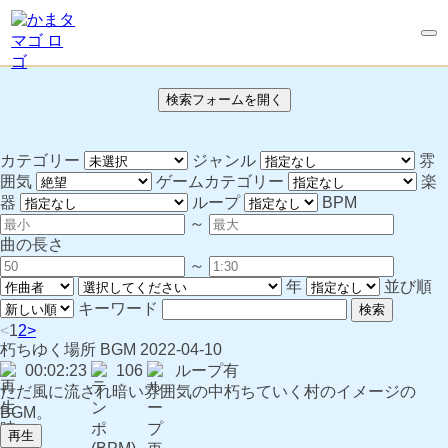
検索フォームを開く
カテゴリー
ジャンル
雰
囲気
ゲームカテゴリー
楽
器
ループ
BPM
～
曲の長さ
～
年
並び順
キーワード
検索
<
1
2
>
朽ちゆく場所
BGM
2022-04-10
00:02:23
106
ループ有
ただ風に流され暗い雰囲気の中朽ちていく村のイメージの
BGM。
再生