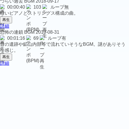
つらい過去
BGM
2018-09-17
00:00:40
103
ループ無
暗いピアノとストリングス構成の曲。
再生
詳細
恐怖の連鎖
BGM
2018-08-31
00:01:16
69
ループ有
昔の遺跡や鉱山内部等で流れていそうなBGM。謎がありそう
な感じ。
再生
詳細