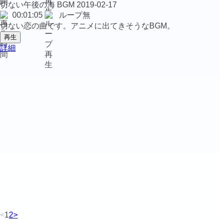
切ない午後の海
BGM
2019-02-17
00:01:05
ループ無
切ない恋の曲です。アニメに出てきそうなBGM。
再生
詳細
<
1
2
>