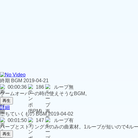
終期
BGM
2019-04-21
00:00:36
186
ループ無
ゲームオーバーの時に使えそうなBGM。
再生
詳細
堕ちていくもの
BGM
2019-04-02
00:01:50
147
ループ有
ハープとストリングスのみの曲素材。1ループが短いので4ル
再生