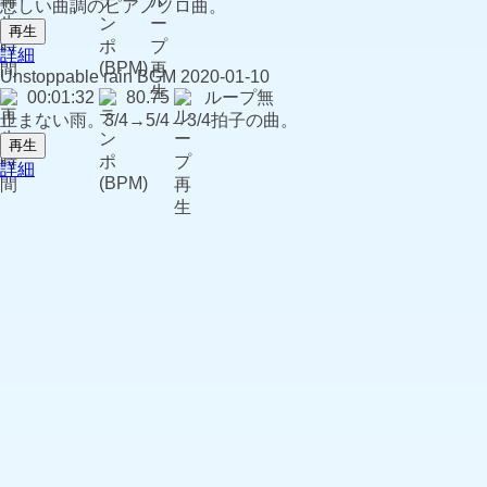
悲しい曲調のピアノソロ曲。
再生
詳細
Unstoppable rain
BGM
2020-01-10
00:01:32
80.75
ループ無
止まない雨。3/4→5/4→3/4拍子の曲。
再生
詳細