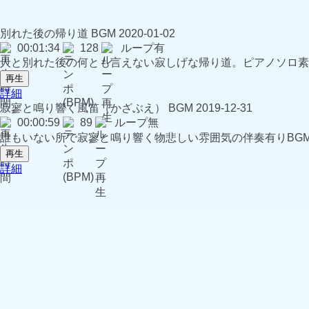
別れた後の帰り道
BGM
2020-01-02
00:01:34
128
ループ有
人と別れた後の何とも言えない寂しげな帰り道。ピアノソロ素
再生
詳細
寂寥と鳴り響く風笛（かざぶえ）
BGM
2019-12-31
00:00:59
89
ループ無
誰もいない所で寂寥と鳴り響く物悲しい雰囲気の伴奏有りBG
再生
詳細