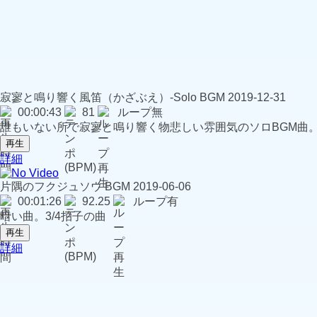
寂寥と鳴り響く風笛（かざぶえ）-Solo
BGM
2019-12-31
00:00:43
81
ループ無
誰もいない所で寂寥と鳴り響く物悲しい雰囲気のソロBGM曲。4/
再生
詳細
片隅のフクジュソウ
BGM
2019-06-06
00:01:26
92.25
ループ有
暗い曲。3/4拍子の曲
再生
詳細