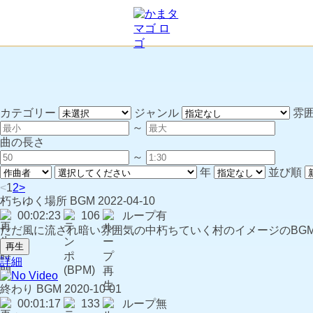
カテゴリー
ジャンル
雰
～
曲の長さ
～
年
並び順
<
1
2
>
朽ちゆく場所
BGM
2022-04-10
00:02:23
106
ループ有
ただ風に流され暗い雰囲気の中朽ちていく村のイメージのBG
再生
詳細
終わり
BGM
2020-10-01
00:01:17
133
ループ無