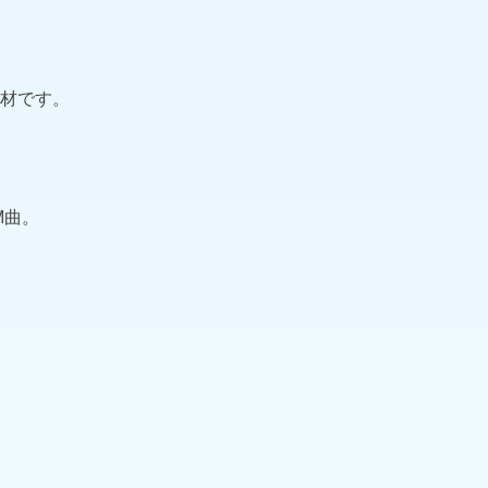
材です。
M曲。