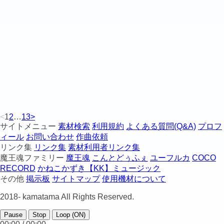
<
1
2
…
13
>
サイトメニュー
素材検索
利用規約
よくある質問(Q&A)
プロフ
ィール
お問い合わせ
作曲依頼
リンク集
リンク集
素材利用者リンク集
魔王魂ファミリー
魔王魂
こんとどぅふぇ
ユーフルカ
COCO
RECORD
かねこかずき【KK】ミュージック
その他
掲示板
サイトマップ
使用機材について
2018-
kamatama All Rights Reserved.
Pause
Stop
Loop (ON)