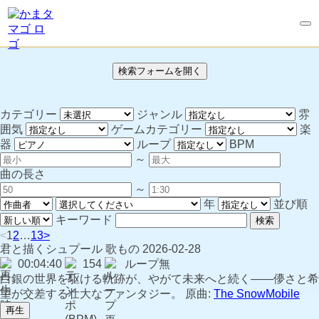
検索フォームを開く
カテゴリー
ジャンル
雰
囲気
ゲームカテゴリー
楽
器
ループ
BPM
～
曲の長さ
～
年
並び順
キーワード
検索
<
1
2
…
13
>
君と描くシュプール
歌もの
2026-02-28
00:04:40
154
ループ無
白銀の世界を駆ける軌跡が、やがて未来へと続く――儚さと希
望が交差する壮大なファンタジー。 原曲:
The SnowMobile
再生