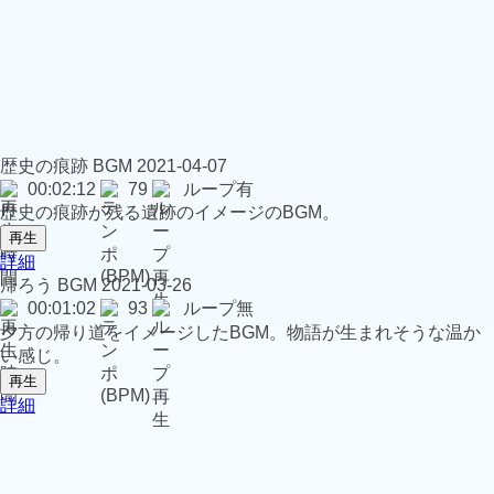
歴史の痕跡
BGM
2021-04-07
00:02:12
79
ループ有
歴史の痕跡が残る遺跡のイメージのBGM。
再生
詳細
帰ろう
BGM
2021-03-26
00:01:02
93
ループ無
夕方の帰り道をイメージしたBGM。物語が生まれそうな温か
い感じ。
再生
詳細