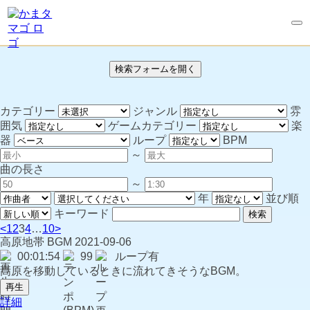
検索フォームを開く
カテゴリー
ジャンル
雰
囲気
ゲームカテゴリー
楽
器
ループ
BPM
～
曲の長さ
～
年
並び順
キーワード
検索
<
1
2
3
4
…
10
>
高原地帯
BGM
2021-09-06
00:01:54
99
ループ有
高原を移動しているときに流れてきそうなBGM。
再生
詳細