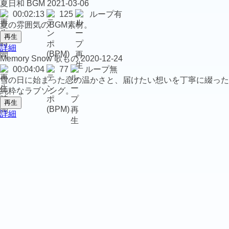
夏日和
BGM
2021-03-06
00:02:13
125
ループ有
夏の雰囲気のBGM素材。
再生
詳細
Memory Snow
歌もの
2020-12-24
00:04:04
77
ループ無
雪の日に始まった恋の温かさと、届けたい想いを丁寧に綴った
純粋なラブソング。
再生
詳細