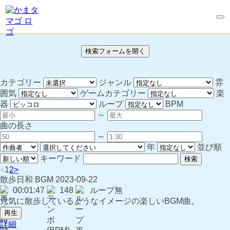
検索フォームを開く
カテゴリー
ジャンル
雰
囲気
ゲームカテゴリー
楽
器
ループ
BPM
～
曲の長さ
～
年
並び順
キーワード
検索
<
1
2
>
散歩日和
BGM
2023-09-22
00:01:47
148
ループ無
元気に散歩しているようなイメージの楽しいBGM曲。
再生
詳細