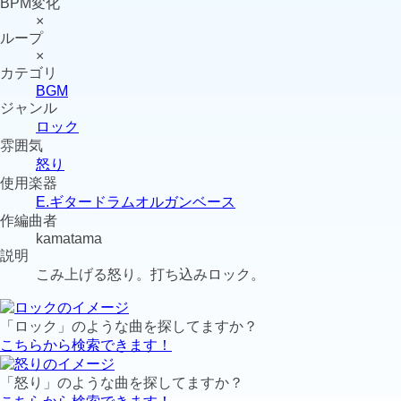
BPM変化
×
ループ
×
カテゴリ
BGM
ジャンル
ロック
雰囲気
怒り
使用楽器
E.ギター
ドラム
オルガン
ベース
作編曲者
kamatama
説明
こみ上げる怒り。打ち込みロック。
「ロック」のような曲を探してますか？
こちらから検索できます！
「怒り」のような曲を探してますか？