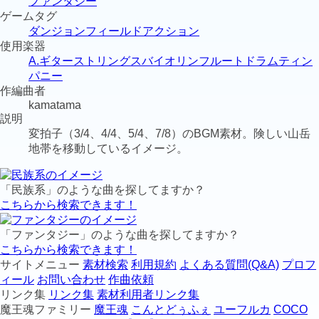
ファンタジー
ゲームタグ
ダンジョン
フィールド
アクション
使用楽器
A.ギター
ストリングス
バイオリン
フルート
ドラム
ティン
パニー
作編曲者
kamatama
説明
変拍子（3/4、4/4、5/4、7/8）のBGM素材。険しい山岳
地帯を移動しているイメージ。
「民族系」のような曲を探してますか？
こちらから検索できます！
「ファンタジー」のような曲を探してますか？
こちらから検索できます！
サイトメニュー
素材検索
利用規約
よくある質問(Q&A)
プロフ
ィール
お問い合わせ
作曲依頼
リンク集
リンク集
素材利用者リンク集
魔王魂ファミリー
魔王魂
こんとどぅふぇ
ユーフルカ
COCO