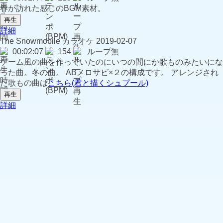
春が訪れた感じのBGM素材。
再生
詳細
The Snowmobile
カラオケ
2019-02-07
00:02:07
154
ループ無
ゲーム風の曲を作っていたのにいつの間にか歌ものみたいにな
った曲。冬の曲。 ABメロサビ×２の構成です。 アレンジされ
た歌もの曲は
こちら(君と描くシュプール)
再生
詳細