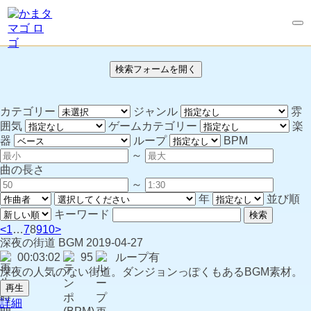
検索フォームを開く
カテゴリー
ジャンル
雰
囲気
ゲームカテゴリー
楽
器
ループ
BPM
～
曲の長さ
～
年
並び順
キーワード
検索
<
1
…
7
8
9
10
>
深夜の街道
BGM
2019-04-27
00:03:02
95
ループ有
深夜の人気のない街道。ダンジョンっぽくもあるBGM素材。
再生
詳細