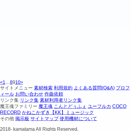
<
1
…
8
9
10
>
サイトメニュー
素材検索
利用規約
よくある質問(Q&A)
プロフ
ィール
お問い合わせ
作曲依頼
リンク集
リンク集
素材利用者リンク集
魔王魂ファミリー
魔王魂
こんとどぅふぇ
ユーフルカ
COCO
RECORD
かねこかずき【KK】ミュージック
その他
掲示板
サイトマップ
使用機材について
2018-
kamatama All Rights Reserved.