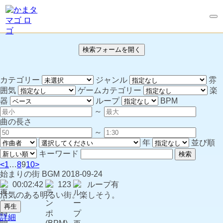
検索フォームを開く
カテゴリー
ジャンル
雰
囲気
ゲームカテゴリー
楽
器
ループ
BPM
～
曲の長さ
～
年
並び順
キーワード
検索
<
1
…
8
9
10
>
始まりの街
BGM
2018-09-24
00:02:42
123
ループ有
活気のある明るい街。楽しそう。
再生
詳細