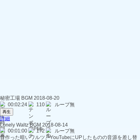
秘密工場
BGM
2018-08-20
00:02:24
110
ループ無
再生
詳細
Lonely Waltz
BGM
2018-08-14
00:01:00
172
ループ無
昔作った暗いワルツ。YouTubeにUPしたものの音源を差し替