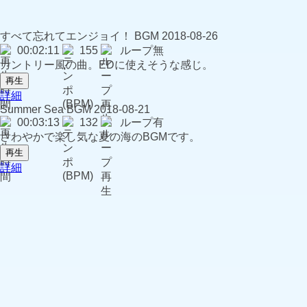
すべて忘れてエンジョイ！
BGM
2018-08-26
00:02:11
155
ループ無
カントリー風の曲。EDに使えそうな感じ。
再生
詳細
Summer Sea
BGM
2018-08-21
00:03:13
132
ループ有
さわやかで楽し気な夏の海のBGMです。
再生
詳細