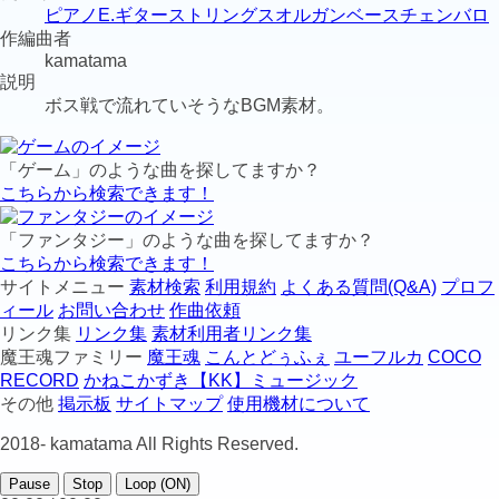
ピアノ
E.ギター
ストリングス
オルガン
ベース
チェンバロ
作編曲者
kamatama
説明
ボス戦で流れていそうなBGM素材。
「ゲーム」のような曲を探してますか？
こちらから検索できます！
「ファンタジー」のような曲を探してますか？
こちらから検索できます！
サイトメニュー
素材検索
利用規約
よくある質問(Q&A)
プロフ
ィール
お問い合わせ
作曲依頼
リンク集
リンク集
素材利用者リンク集
魔王魂ファミリー
魔王魂
こんとどぅふぇ
ユーフルカ
COCO
RECORD
かねこかずき【KK】ミュージック
その他
掲示板
サイトマップ
使用機材について
2018-
kamatama All Rights Reserved.
Pause
Stop
Loop (ON)