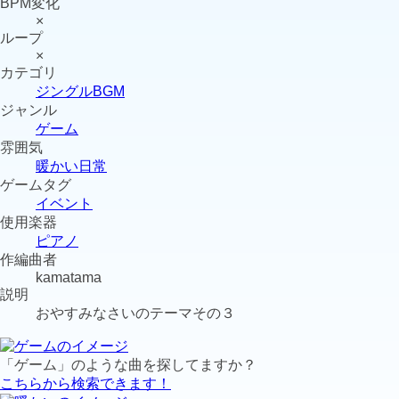
BPM変化
×
ループ
×
カテゴリ
ジングルBGM
ジャンル
ゲーム
雰囲気
暖かい
日常
ゲームタグ
イベント
使用楽器
ピアノ
作編曲者
kamatama
説明
おやすみなさいのテーマその３
「ゲーム」のような曲を探してますか？
こちらから検索できます！