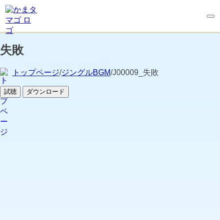
失敗
トップページ
/
ジングルBGM
/J00009_失敗
試聴
ダウンロード