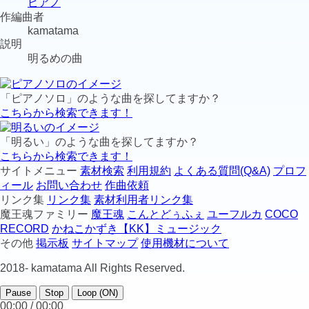
ピアノ
作編曲者
kamatama
説明
明るめの曲
「ピアノソロ」のような曲を探してますか？
こちらから検索できます！
「明るい」のような曲を探してますか？
こちらから検索できます！
サイトメニュー
素材検索
利用規約
よくある質問(Q&A)
プロフ
ィール
お問い合わせ
作曲依頼
リンク集
リンク集
素材利用者リンク集
魔王魂ファミリー
魔王魂
こんとどぅふぇ
ユーフルカ
COCO
RECORD
かねこかずき【KK】ミュージック
その他
掲示板
サイトマップ
使用機材について
2018-
kamatama All Rights Reserved.
Pause
Stop
Loop (ON)
00:00 / 00:00