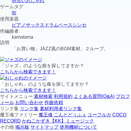
明るい
おしゃれ
ゲームタグ
街
使用楽器
ピアノ
サックス
ドラム
ベース
シンセ
作編曲者
kamatama
説明
「お買い物」JAZZ風のBGM素材。２ループ。
「ジャズ」のような曲を探してますか？
こちらから検索できます！
「おしゃれ」のような曲を探してますか？
こちらから検索できます！
サイトメニュー
素材検索
利用規約
よくある質問(Q&A)
プロフ
ィール
お問い合わせ
作曲依頼
リンク集
リンク集
素材利用者リンク集
魔王魂ファミリー
魔王魂
こんとどぅふぇ
ユーフルカ
COCO
RECORD
かねこかずき【KK】ミュージック
その他
掲示板
サイトマップ
使用機材について