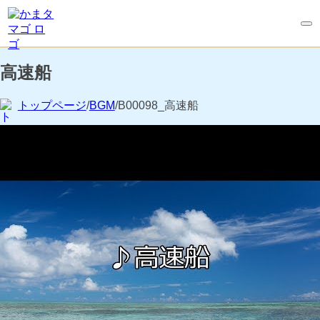
高速船
トップページ
/
BGM
/B00098_高速船