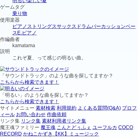
明るい
楽しい
夏
ゲームタグ
乗り物
使用楽器
ピアノ
ストリングス
サックス
ドラム
パーカッション
ベー
ス
E.ピアノ
作編曲者
kamatama
説明
これぞ夏、って感じの明るい曲。
「サウンドトラック」のような曲を探してますか？
こちらから検索できます！
「明るい」のような曲を探してますか？
こちらから検索できます！
サイトメニュー
素材検索
利用規約
よくある質問(Q&A)
プロフ
ィール
お問い合わせ
作曲依頼
リンク集
リンク集
素材利用者リンク集
魔王魂ファミリー
魔王魂
こんとどぅふぇ
ユーフルカ
COCO
RECORD
かねこかずき【KK】ミュージック