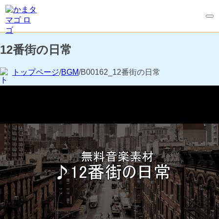
12番街の日常
トップページ
/
BGM
/B00162_12番街の日常