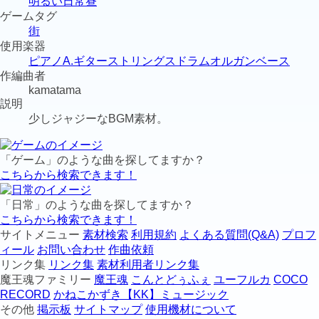
明るい
日常
昼
ゲームタグ
街
使用楽器
ピアノ
A.ギター
ストリングス
ドラム
オルガン
ベース
作編曲者
kamatama
説明
少しジャジーなBGM素材。
「ゲーム」のような曲を探してますか？
こちらから検索できます！
「日常」のような曲を探してますか？
こちらから検索できます！
サイトメニュー
素材検索
利用規約
よくある質問(Q&A)
プロフ
ィール
お問い合わせ
作曲依頼
リンク集
リンク集
素材利用者リンク集
魔王魂ファミリー
魔王魂
こんとどぅふぇ
ユーフルカ
COCO
RECORD
かねこかずき【KK】ミュージック
その他
掲示板
サイトマップ
使用機材について