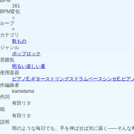
BPM
161
BPM変化
○
ループ
×
カテゴリ
歌もの
ジャンル
ポップ
ロック
雰囲気
明るい
楽しい
夏
使用楽器
ピアノ
E.ギター
ストリングス
ドラム
ベース
シンセ
E.ピア
作編曲者
kamatama
作詞
有田リタ
唄
有田リタ
説明
雨のような毎日でも、手を伸ばせば光に届く——そんな