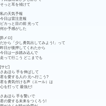
そっと耳を傾けて
私の天気予報
今日は雷注意報
ピカっと目の前 光って
何か予感がした
[Bメロ]
だから「少し勇気出してみよう!」って
昨日が後押してくれたから
今日は一歩踏み込んで
走って行こう どこまでも
[サビ]
さあほら 手を伸ばして
君を愛する人の 元へ行こう?
君を勇気付ける声（エール）は
心を打って 最強だ!
さあほら 手を繋いで
君の愛する未来をつくろう!
雨が止んだ時が合図だ