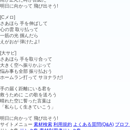
明日に向かって 飛び出そう!
[Cメロ]
さあほら 手を伸ばして
心の雲 取り払って
一筋の光 掴んだら
えがおが 弾けたよ!
[大サビ]
さあほら 手を取り合って
大きく空へ振りかぶって
悩み事も全部 振り払おう
ホームラン打って サヨナラだ!
手の届く距離にいる君を
救うために この歌を送ろう
晴れた空に誓った言葉は
「私らしく生きていこう」
明日に向かって 飛び出そう!
サイトメニュー
素材検索
利用規約
よくある質問(Q&A)
プロフ