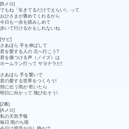
[Bメロ]
でもね「生きてるだけでえらい!」って
おひさまが褒めてくれるから
今日も一歩を踏みしめて
歩いて行けるかもしれないね
[サビ]
さあほら 手を伸ばして
君を愛する人の 元へ行こう?
君を傷つける声（ノイズ）は
ホームラン打って サヨナラだ!
さあほら 手を繋いで
君の愛する世界をつくろう!
頬に伝う雨が 乾いたら
明日に向かって 飛び出そう!
[2番]
[Aメロ]
私の天気予報
毎日 雨のち雨
今日は雨音が少し静かで