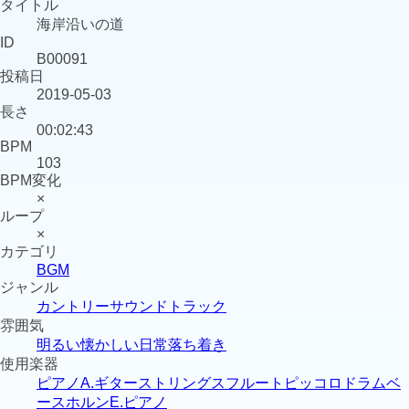
タイトル
海岸沿いの道
ID
B00091
投稿日
2019-05-03
長さ
00:02:43
BPM
103
BPM変化
×
ループ
×
カテゴリ
BGM
ジャンル
カントリー
サウンドトラック
雰囲気
明るい
懐かしい
日常
落ち着き
使用楽器
ピアノ
A.ギター
ストリングス
フルート
ピッコロ
ドラム
ベ
ース
ホルン
E.ピアノ