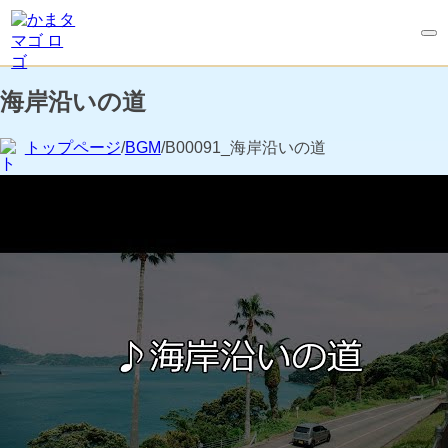
海岸沿いの道
トップページ
/
BGM
/B00091_海岸沿いの道