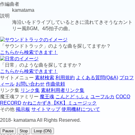
作編曲者
kamatama
説明
海沿いをドライブしているときに流れてきそうなカント
リー風BGM。4/5拍子の曲。
「サウンドトラック」のような曲を探してますか？
こちらから検索できます！
「日常」のような曲を探してますか？
こちらから検索できます！
サイトメニュー
素材検索
利用規約
よくある質問(Q&A)
プロフ
ィール
お問い合わせ
作曲依頼
リンク集
リンク集
素材利用者リンク集
魔王魂ファミリー
魔王魂
こんとどぅふぇ
ユーフルカ
COCO
RECORD
かねこかずき【KK】ミュージック
その他
掲示板
サイトマップ
使用機材について
2018-
kamatama All Rights Reserved.
Pause
Stop
Loop (ON)